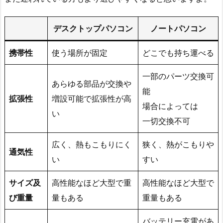
デスクトップパソコン
ノートパソコン
携帯性
使う場所が固定
どこでも持ち運べる
一部のパーツ交換可
あらゆる部品が交換や
能
拡張性
増設可能で拡張性が高
場合によっては
い
一切交換不可
広く、熱もこもりにく
狭く、熱がこもりや
通気性
い
すい
サイズ及
高性能なほど大型で重
高性能なほど大型で
び重量
量もある
重量もある
バッテリー充電があ