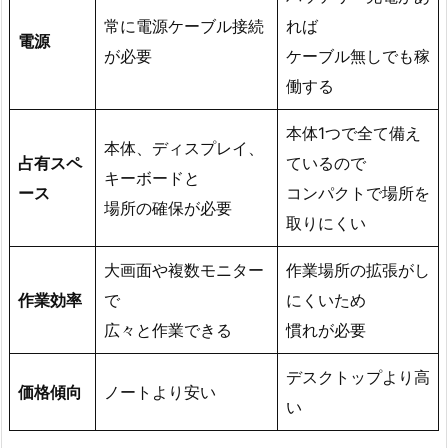
常に電源ケーブル接続
れば
電源
が必要
ケーブル無しでも稼
働する
本体1つで全て備え
本体、ディスプレイ、
占有スペ
ているので
キーボードと
ース
コンパクトで場所を
場所の確保が必要
取りにくい
大画面や複数モニター
作業場所の拡張がし
作業効率
で
にくいため
広々と作業できる
慣れが必要
デスクトップより高
価格傾向
ノートより安い
い