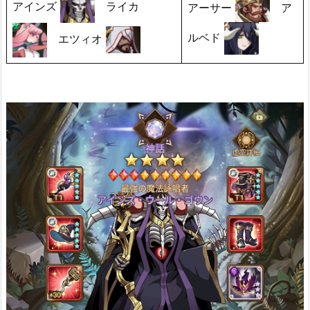
アインズ
ライカ
アーサー
ア
ルベド
エツィオ