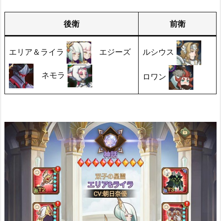
後衛
前衛
エリア＆ライラ
エジーズ
ルシウス
ネモラ
ロワン