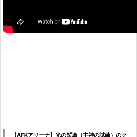
【AFKアリーナ】光の塹壕（主神の試練）のク