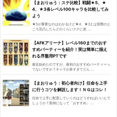
【まおりゅう：ステ比較】戦闘★5、★
4、★3各レベル100キャラを比較してみ
よう
★5が重要なのはわかるけど★4、★3とは実際のと
ころ完凸したらどのくらいステに差 ...
【AFKアリーナ】レベル160までのおす
すめパーティーを紹介！実は簡単に揃え
れる序盤用PTです
最近始めたのですが、最初のおすすめパーティーっ
てないですか？キャラが多すぎてどん ...
【まおりゅう：初心者向け】任命を上手
に行うコツを解説します！ＮＧはコレ！
任命で上手に配置していくのはどうすればいいんで
しょうか？面倒になって「おすすめ」 ...