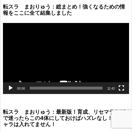
転スラ まおりゅう：総まとめ！強くなるための情
報をここに全て結集しました
動
画
プ
レ
ー
ヤ
ー
00:00
11:42
転スラ まおりゅう：最新版！育成、リセマラなど
で迷ったらこの4体にしておけばハズレなし！限定キ
ャラは入れてません！