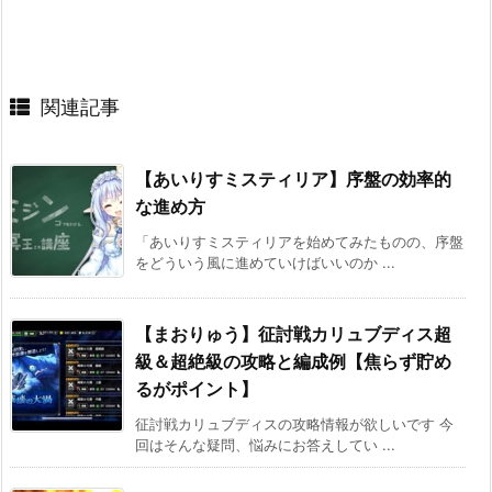
関連記事
【あいりすミスティリア】序盤の効率的
な進め方
「あいりすミスティリアを始めてみたものの、序盤
をどういう風に進めていけばいいのか ...
【まおりゅう】征討戦カリュブディス超
級＆超絶級の攻略と編成例【焦らず貯め
るがポイント】
征討戦カリュブディスの攻略情報が欲しいです 今
回はそんな疑問、悩みにお答えしてい ...